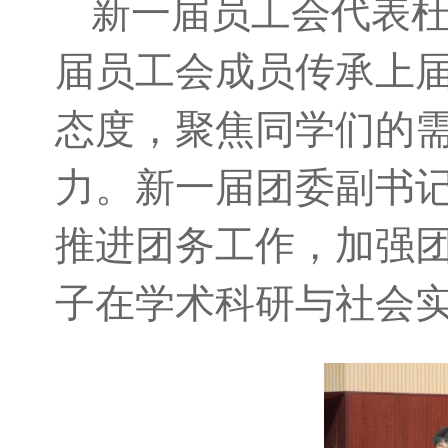
新一届员工会代表
届员工会成员传承上届
态度，聚焦同学们的
力。新一届团委副书
推进团务工作，加强团
子在学术科研与社会