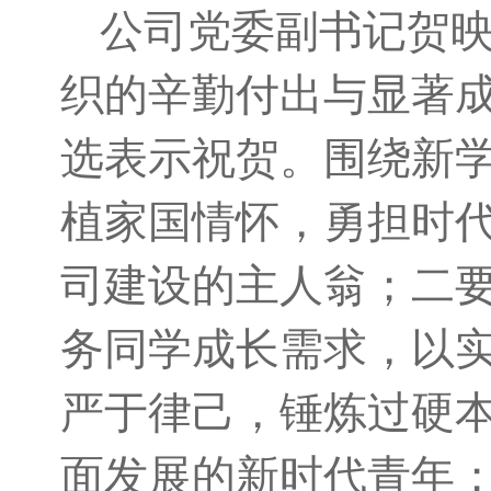
公司党委副书记贺
织的辛勤付出与显著
选表示祝贺。围绕新
植家国情怀，勇担时
司建设的主人翁；二
务同学成长需求，以
严于律己，锤炼过硬
面发展的新时代青年