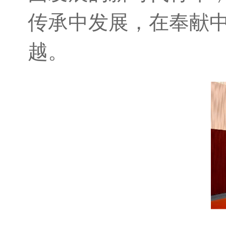
传承中发展，在奉献
越。