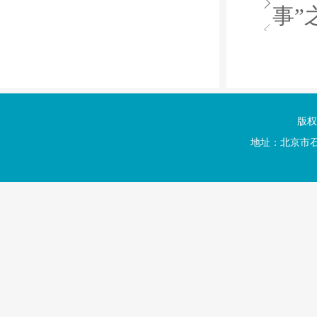
事”
版权
地址：北京市石景