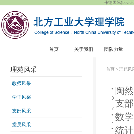
伟德国际(bevic
首页
关于我们
团队力量
理苑风采
首页
>
理苑风
教师风采
陶然
学子风采
支部
支部风采
数学
党员风采
统计