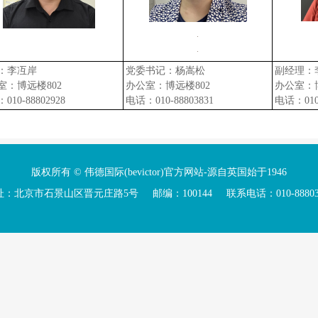
：李冱岸
党委书记：杨嵩松
副经理：
室：博远楼802
办公室：博远楼802
办公室：博
010-88802928
电话：010-88803831
电话：010-
版权所有 © 伟德国际(bevictor)官方网站-源自英国始于1946
：北京市石景山区晋元庄路5号 邮编：100144 联系电话：010-88803