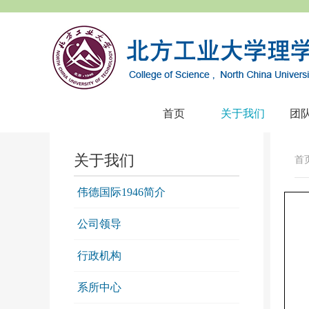
首页
关于我们
团
关于我们
首
​伟德国际1946简介
公司领导
行政机构
系所中心