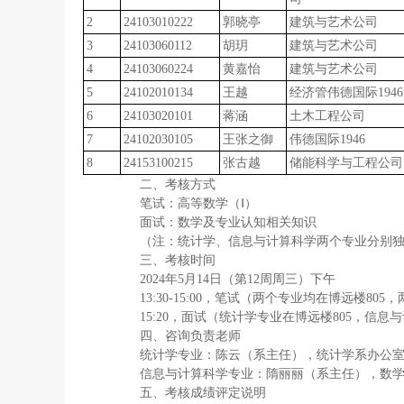
2
24103010222
郭晓亭
建筑与艺术公司
3
24103060112
胡玥
建筑与艺术公司
4
24103060224
黄嘉怡
建筑与艺术公司
5
24102010134
王越
经济管伟德国际1946
6
24103020101
蒋涵
土木工程公司
7
24102030105
王张之御
伟德国际1946
8
24153100215
张古越
储能科学与工程公司
二、考核方式
笔试：高等数学（Ⅰ）
面试：数学及专业认知相关知识
（注：统计学、信息与计算科学两个专业分别
三、考核时间
2024年5月14日（第12周周三）下午
13:30-15:00，笔试（两个专业均在博远楼8
15:20，面试（统计学专业在博远楼805，信息
四、咨询负责老师
统计学专业：陈云（系主任），统计学系办公室：
信息与计算科学专业：隋丽丽（系主任），数学
五、考核成绩评定说明