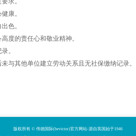
度要求。
心健康。
力出色。
备高度的责任心和敬业精神。
记录。
后未与其他单位建立劳动关系且无社保缴纳记录。
版权所有 © 伟德国际(bevictor)官方网站-源自英国始于1946