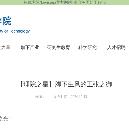
伟德国际(bevictor)官方网站-源自英国始于1946
队力量
旗下产业
研究生教育
科学研究
人才招聘
【理院之星】脚下生风的王张之御
来源：
发布时间：2024-12-13
之光”