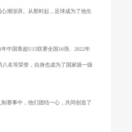
我心潮澎湃。从那时起，足球成为了他生
中国青超U15联赛全国16强、2022年
联赛第八名等荣誉，自身也成为了国家级一级
人制赛事中，他们团结一心，共同创造了