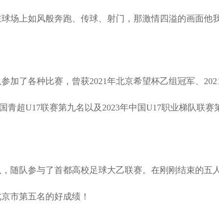
在球场上如风般奔跑、传球、射门，那激情四溢的画面他
了各种比赛，曾获2021年北京希望杯乙组冠军、2021年
中国青超U17联赛第九名以及2023年中国U17职业梯队
校队，随队参与了首都高校足球大乙联赛。在刚刚结束的五
北京市第五名的好成绩！